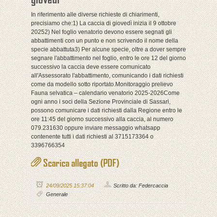
In riferimento alle diverse richieste di chiarimenti,
precisiamo che:
1) La caccia di giovedì inizia il 9 ottobre
20252) Nel foglio venatorio devono essere segnati gli
abbattimenti con un punto e non scrivendo il nome della
specie abbattuta3) Per alcune specie, oltre a dover sempre
segnare l'abbattimento nel foglio, entro le ore 12 del giorno
successivo la caccia deve essere comunicato
all'Assessorato l'abbattimento, comunicando i dati richiesti
come da modello sotto riportato.Monitoraggio prelievo
Fauna selvatica – calendario venatorio 2025-2026Come
ogni anno i soci della Sezione Provinciale di Sassari,
possono comunicare i dati richiesti dalla Regione entro le
ore 11:45 del giorno successivo alla caccia, al numero
079.231630 oppure inviare messaggio whatsapp
contenente tutti i dati richiesti al 3715173364 o
3396766354
Scarica allegato (PDF)
24/09/2025 15:37:04
Scritto da: Federcaccia
Generale