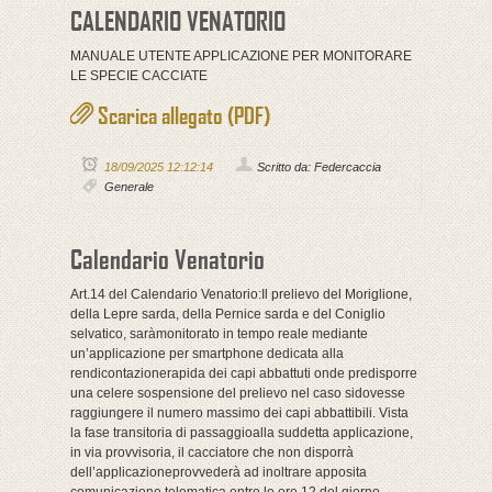
CALENDARIO VENATORIO
MANUALE UTENTE APPLICAZIONE PER MONITORARE
LE SPECIE CACCIATE
Scarica allegato (PDF)
18/09/2025 12:12:14
Scritto da: Federcaccia
Generale
Calendario Venatorio
Art.14 del Calendario Venatorio:Il prelievo del Moriglione,
della Lepre sarda, della Pernice sarda e del Coniglio
selvatico, saràmonitorato in tempo reale mediante
un’applicazione per smartphone dedicata alla
rendicontazionerapida dei capi abbattuti onde predisporre
una celere sospensione del prelievo nel caso sidovesse
raggiungere il numero massimo dei capi abbattibili. Vista
la fase transitoria di passaggioalla suddetta applicazione,
in via provvisoria, il cacciatore che non disporrà
dell’applicazioneprovvederà ad inoltrare apposita
comunicazione telematica entro le ore 12 del giorno