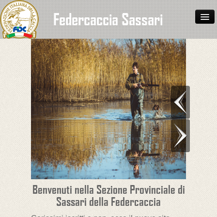
Federcaccia Sassari
Home
L'associazione
Cal. venatorio
Normativa
Archivio
Contatti
Benvenuti nella Sezione Provinciale di
Sassari della Federcaccia